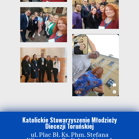
Katolickie Stowarzyszenie Młodzieży
Diecezji Toruńskiej
ul. Plac Bł. Ks. Phm. Stefana