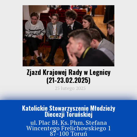
Zjazd Krajowej Rady w Legnicy
(21-23.02.2025)
25 lutego 2025
Katolickie Stowarzyszenie Młodzieży
Diecezji Toruńskiej
ul. Plac Bł. Ks. Phm. Stefana
Wincentego Frelichowskiego 1
87-100 Toruń