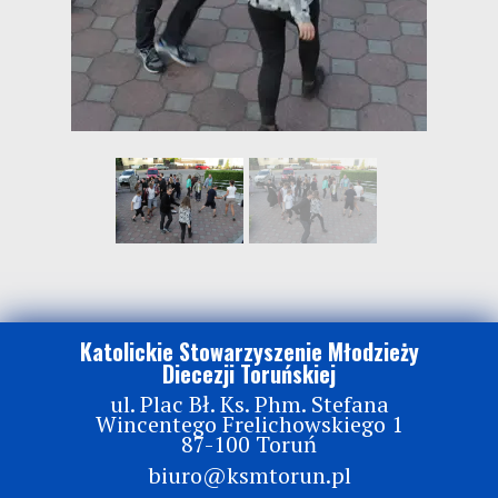
Katolickie Stowarzyszenie Młodzieży
Diecezji Toruńskiej
ul. Plac Bł. Ks. Phm. Stefana
Wincentego Frelichowskiego 1
87-100 Toruń
biuro@ksmtorun.pl