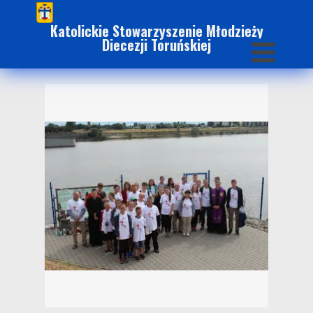
Katolickie Stowarzyszenie Młodzieży
Diecezji Toruńskiej