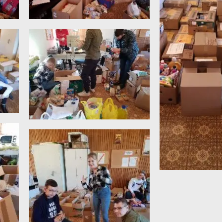
Statut
2019
Ochrona małoletnich
2018