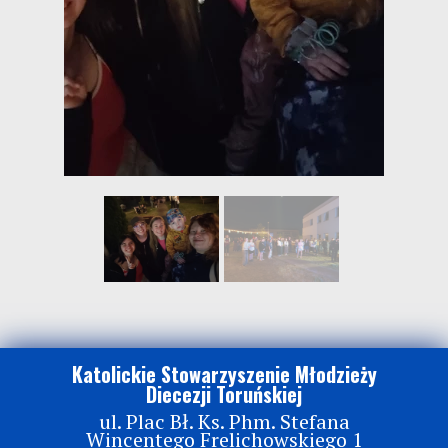
Katolickie Stowarzyszenie Młodzieży
Diecezji Toruńskiej
ul. Plac Bł. Ks. Phm. Stefana
Wincentego Frelichowskiego 1