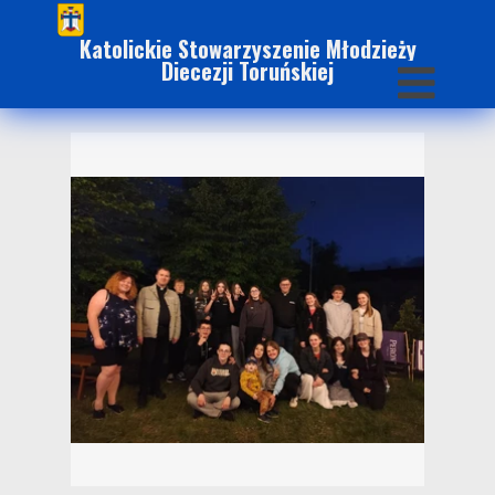
Katolickie Stowarzyszenie Młodzieży
Diecezji Toruńskiej